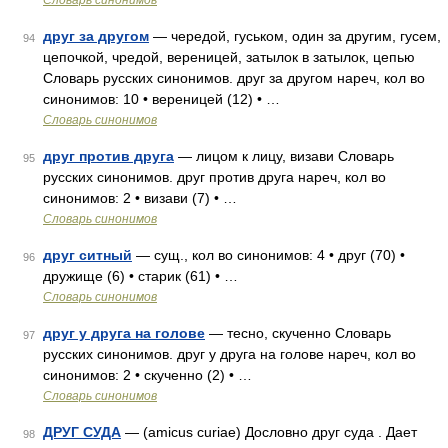
Словарь синонимов
друг за другом
— чередой, гуськом, один за другим, гусем,
94
цепочкой, чредой, вереницей, затылок в затылок, цепью
Словарь русских синонимов. друг за другом нареч, кол во
синонимов: 10 • вереницей (12) • …
Словарь синонимов
друг против друга
— лицом к лицу, визави Словарь
95
русских синонимов. друг против друга нареч, кол во
синонимов: 2 • визави (7) • …
Словарь синонимов
друг ситный
— сущ., кол во синонимов: 4 • друг (70) •
96
дружище (6) • старик (61) • …
Словарь синонимов
друг у друга на голове
— тесно, скученно Словарь
97
русских синонимов. друг у друга на голове нареч, кол во
синонимов: 2 • скученно (2) • …
Словарь синонимов
ДРУГ СУДА
— (amicus curiae) Дословно друг суда . Дает
98