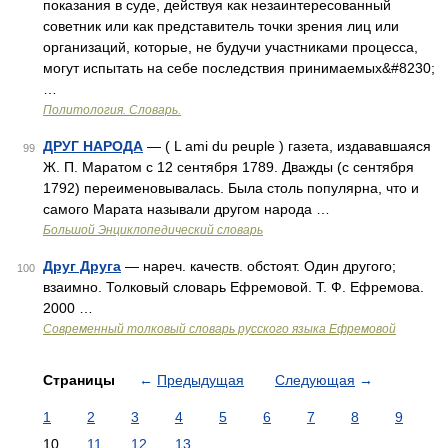
показания в суде, действуя как незаинтересованный
советник или как представитель точки зрения лиц или
организаций, которые, не будучи участниками процесса,
могут испытать на себе последствия принимаемых&#8230;
…
Политология. Словарь.
ДРУГ НАРОДА
— ( L ami du peuple ) газета, издававшаяся
99
Ж. П. Маратом с 12 сентября 1789. Дважды (с сентября
1792) переименовывалась. Была столь популярна, что и
самого Марата называли другом народа …
Большой Энциклопедический словарь
Друг Друга
— нареч. качеств. обстоят. Один другого;
100
взаимно. Толковый словарь Ефремовой. Т. Ф. Ефремова.
2000 …
Современный толковый словарь русского языка Ефремовой
Страницы
←
Предыдущая
Следующая
→
1
2
3
4
5
6
7
8
9
10
11
12
13